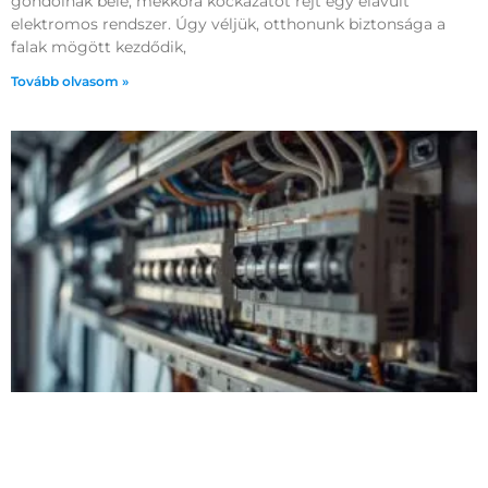
gondolnak bele, mekkora kockázatot rejt egy elavult
elektromos rendszer. Úgy véljük, otthonunk biztonsága a
falak mögött kezdődik,
Tovább olvasom »