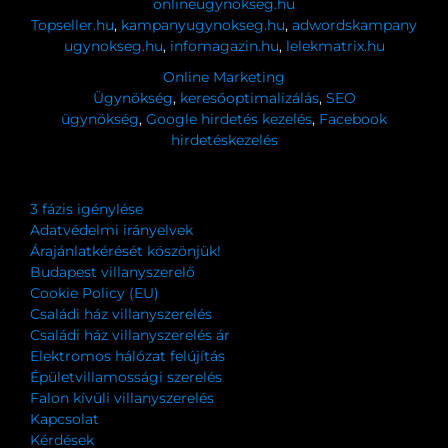
onlineugynokseg.hu
Topseller.hu
,
kampanyugynokseg.hu
,
adwordskampany
ugynokseg.hu
,
infomagazin.hu
,
lelekmatrix.hu
Online Marketing
Ügynökség
,
keresőoptimalizálás
,
SEO
ügynökség
,
Google hirdetés kezelés
,
Facebook
hirdetéskezelés
3 fázis igénylése
Adatvédelmi irányelvek
Árajánlatkérését köszönjük!
Budapest villanyszerelő
Cookie Policy (EU)
Családi ház villanyszerelés
Családi ház villanyszerelés ár
Elektromos hálózat felújítás
Épületvillamossági szerelés
Falon kívüli villanyszerelés
Kapcsolat
Kérdések