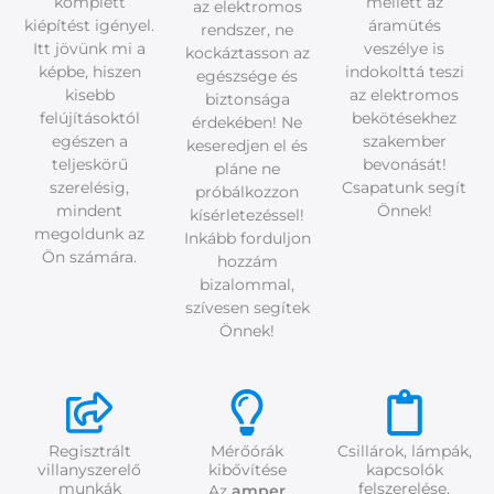
komplett
mellett az
az elektromos
kiépítést igényel.
áramütés
rendszer, ne
Itt jövünk mi a
veszélye is
kockáztasson az
képbe, hiszen
indokolttá teszi
egészsége és
kisebb
az elektromos
biztonsága
felújításoktól
bekötésekhez
érdekében! Ne
egészen a
szakember
keseredjen el és
teljeskörű
bevonását!
pláne ne
szerelésig,
Csapatunk segít
próbálkozzon
mindent
Önnek!
kísérletezéssel!
megoldunk az
Inkább forduljon
Ön számára.
hozzám
bizalommal,
szívesen segítek
Önnek!
Regisztrált
Mérőórák
Csillárok, lámpák,
villanyszerelő
kibővítése
kapcsolók
munkák
felszerelése,
Az
amper