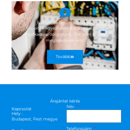
Nincsenek rejtett költségek
Fix, előre egyeztetett kiszállási díjjal és
munkadíjjal dolgozunk, Önt nem fogják
meglepetések érni.
Tovább
Árajánlat kérés
Név
Kapcsolat
Hely :
Budapest, Pest megye
Telefonszám