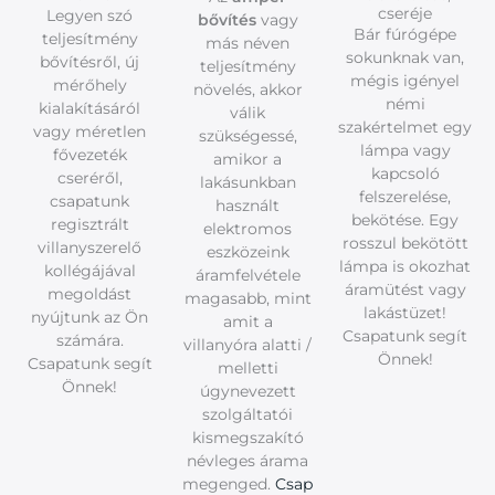
cseréje
Legyen szó
bővítés
vagy
Bár fúrógépe
teljesítmény
más néven
sokunknak van,
bővítésről, új
teljesítmény
mégis igényel
mérőhely
növelés, akkor
némi
kialakításáról
válik
szakértelmet egy
vagy méretlen
szükségessé,
lámpa vagy
fővezeték
amikor a
kapcsoló
cseréről,
lakásunkban
felszerelése,
csapatunk
használt
bekötése. Egy
regisztrált
elektromos
rosszul bekötött
villanyszerelő
eszközeink
lámpa is okozhat
kollégájával
áramfelvétele
áramütést vagy
megoldást
magasabb, mint
lakástüzet!
nyújtunk az Ön
amit a
Csapatunk segít
számára.
villanyóra alatti /
Önnek!
Csapatunk segít
melletti
Önnek!
úgynevezett
szolgáltatói
kismegszakító
névleges árama
megenged.
Csap