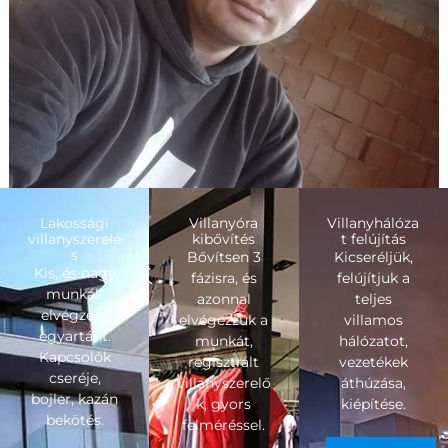
Lakossági
Villanyóra
Villanyhálóza
villanyszerelé
kibővítés
t felújítás
s
Bővítsen 3
Kicseréljük,
Kis, és nagy
fázisra, és
felújítjuk a
munkák
azonnal
teljes
elvégzése
elvégezzük a
villamos
egyartánt.
munkát,
hálózatot,
Kapcsolók
regisztrált
vezetékek
cseréje,
villanyszerelő
áthúzása,
bojler, kazán
k, gyors
kiépítése.
bekötés.
felméréssel.