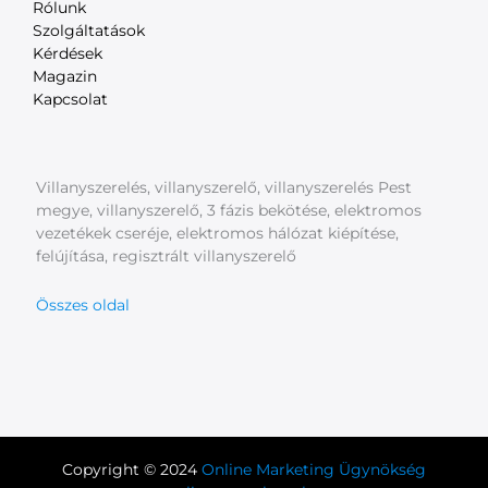
Rólunk
Szolgáltatások
Kérdések
Magazin
Kapcsolat
Villanyszerelés, villanyszerelő, villanyszerelés Pest
megye, villanyszerelő, 3 fázis bekötése, elektromos
vezetékek cseréje, elektromos hálózat kiépítése,
felújítása, regisztrált villanyszerelő
Összes oldal
Copyright © 2024
Online Marketing Ügynökség