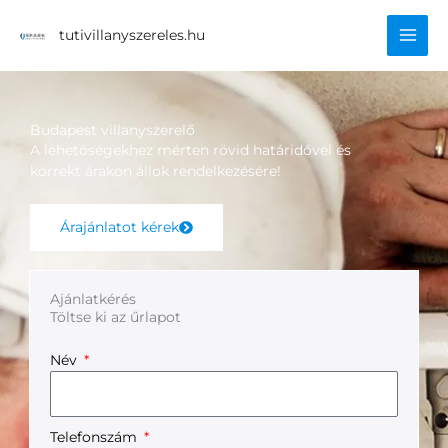
Skip
Mai
to
tutivillanyszereles.hu
content
Men
Budapest villanyszerelő
A lehetőségekhez mérten rövid határidővel és
korrekt árakon állok rendelkezésére!
Árajánlatot kérek
Ajánlatkérés
Töltse ki az űrlapot
Név
Telefonszám