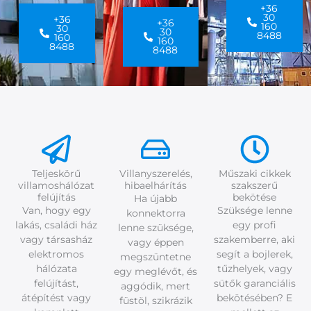
+36
30
+36
+36
160
30
30
8488
160
160
8488
8488
Teljeskörű
Villanyszerelés,
Műszaki cikkek
villamoshálózat
hibaelhárítás
szakszerű
felújítás
bekötése
Ha újabb
Van, hogy egy
Szüksége lenne
konnektorra
lakás, családi ház
egy profi
lenne szüksége,
vagy társasház
szakemberre, aki
vagy éppen
elektromos
segít a bojlerek,
megszüntetne
hálózata
tűzhelyek, vagy
egy meglévőt, és
felújítást,
sütők garanciális
aggódik, mert
átépítést vagy
bekötésében? E
füstöl, szikrázik