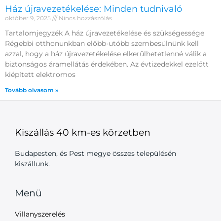
Ház újravezetékelése: Minden tudnivaló
október 9, 2025
Nincs hozzászólás
Tartalomjegyzék A ház újravezetékelése és szükségessége
Régebbi otthonunkban előbb-utóbb szembesülnünk kell
azzal, hogy a ház újravezetékelése elkerülhetetlenné válik a
biztonságos áramellátás érdekében. Az évtizedekkel ezelőtt
kiépített elektromos
Tovább olvasom »
Kiszállás 40 km-es körzetben
Budapesten, és Pest megye összes településén
kiszállunk.
Menü
Villanyszerelés