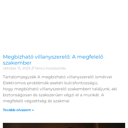
Megbízható villanyszerelő: A megfelelő
szakember
október 13, 2025
Nincs hozzászólás
Tartalomjegyzék A megbízható villanyszerelő ismérvei
Elektromos problémák esetén kulcsfontosságú,
hogy megbízható villanyszerelő szakembert találjunk, aki
biztonságosan és szakszerűen végzi el a munkát. A
megfelelő végzettség és szakmai
Tovább olvasom »