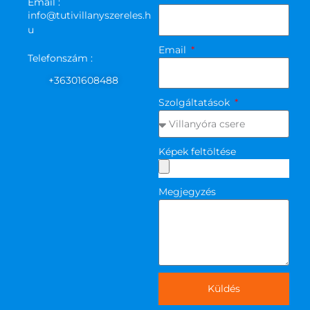
Email :
info@tutivillanyszereles.h
u
Email
Telefonszám :
+36301608488
Szolgáltatások
Képek feltöltése
Megjegyzés
Küldés