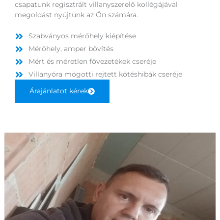
csapatunk regisztrált villanyszerelő kollégájával
megoldást nyújtunk az Ön számára.
Szabványos mérőhely kiépítése
Mérőhely, amper bővítés
Mért és méretlen fővezetékek cseréje
Villanyóra mögötti rejtett kötéshibák cseréje
Árajánlatot kérek