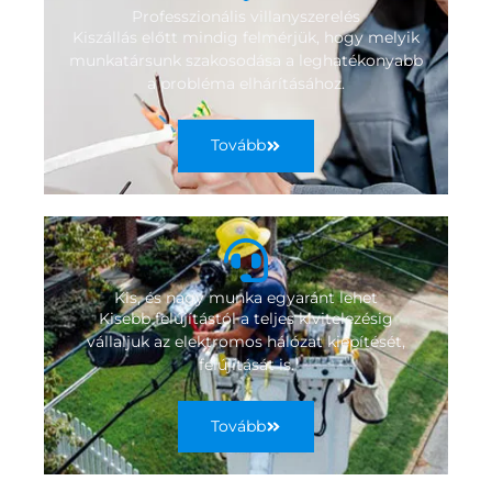
Professzionális villanyszerelés
Kiszállás előtt mindig felmérjük, hogy melyik
munkatársunk szakosodása a leghatékonyabb
a probléma elhárításához.
Tovább
Kis, és nagy munka egyaránt lehet
Kisebb felújítástól a teljes kivitelezésig
vállaljuk az elektromos hálózat kiépítését,
felújítását is.
Tovább