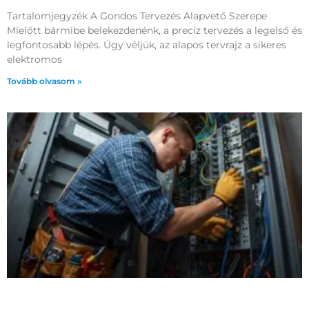
Tartalomjegyzék A Gondos Tervezés Alapvető Szerepe
Mielőtt bármibe belekezdenénk, a precíz tervezés a legelső és
legfontosabb lépés. Úgy véljük, az alapos tervrajz a sikeres
elektromos
Tovább olvasom »