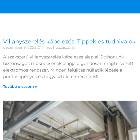
Villanyszerelés kábelezés: Tippek és tudnivalók
december 9, 2025
Nincs hozzászólás
A szakszerű villanyszerelés kábelezés alapjai Otthonunk
biztonságos működésének alapja a gondosan megtervezett
elektromos rendszer. Minden felújítás nulladik lépése a
pontos igények és fogyasztók felmérése. Mi
Tovább olvasom »