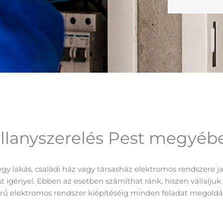
illanyszerelés Pest megyéb
gy lakás, családi ház vagy társasház elektromos rendszere jav
ést igényel. Ebben az esetben számíthat ránk, hiszen vállaljuk 
örű elektromos rendszer kiépítéséig minden feladat megold