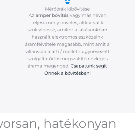
Mérőórák kibővítése
Az
amper bővítés
vagy más néven
teljesítmény növelés, akkor válik
szükségessé, amikor a lakásunkban
használt elektromos eszközeink
áramfelvétele magasabb, mint amit a
villanyóra alatti / melletti úgynevezett
szolgáltatói kismegszakító névleges
árama megenged.
Csapatunk segít
Önnek a bővítésben!
gyorsan, hatékonyan