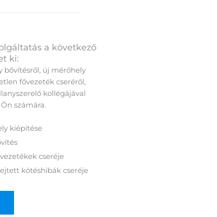
zolgáltatás a következő
t ki:
 bővítésről, új mérőhely
etlen fővezeték cseréről,
llanyszerelő kollégájával
 Ön számára.
y kiépítése
vítés
ővezetékek cseréje
ejtett kötéshibák cseréje