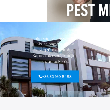
Lakossági villanyszerelés
Kis, és nagy munkák
elvégzése egyartánt.
Kapcsolók cseréje, bojler,
kazán bekötés.
+36 30 160 8488