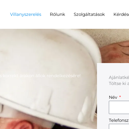
Villanyszerelés
Rólunk
Szolgáltatások
Kérdés
 korrekt árakon állok rendelkezésére!
Ajánlatké
Töltse ki 
Név
Telefon