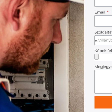
Email
Szolgált
Képek fel
Megjegy