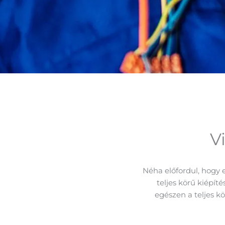
V
Néha előfordul, hogy e
teljes körű kiépít
egészen a teljes k