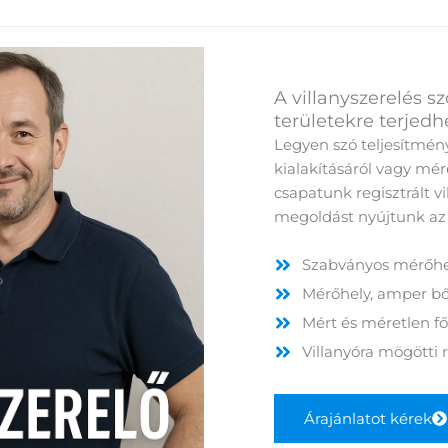
A villanyszerelés s
területekre terjedhe
Legyen szó teljesítmény
kialakításáról vagy mér
csapatunk regisztrált vi
megoldást nyújtunk az
Szabványos mérőhel
Mérőhely, amper bő
Mért és méretlen f
Villanyóra mögötti r
Árajánlatot kérek