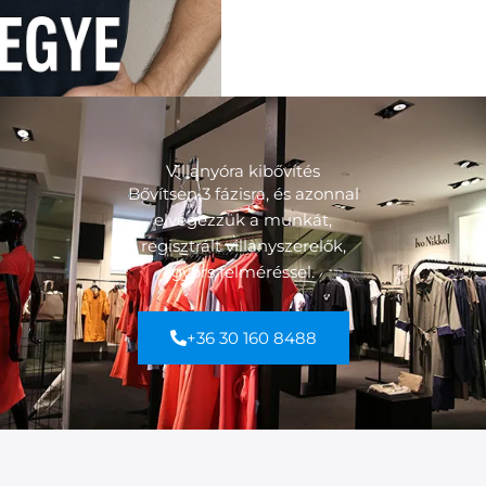
Villanyóra kibővítés
Bővítsen 3 fázisra, és azonnal
elvégezzük a munkát,
regisztrált villanyszerelők,
gyors felméréssel.
+36 30 160 8488