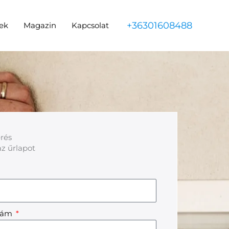
+36301608488
ek
Magazin
Kapcsolat
rés
az űrlapot
szám