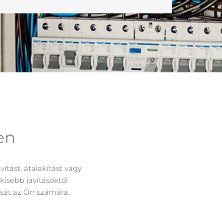
en
ítást, átalakítást vagy
kisebb javításoktól
ását az Ön számára.