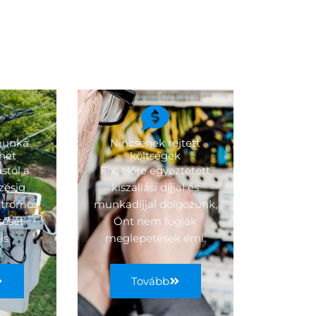
 munka
Nincsenek rejtett
ehet
költségek
ástól a
Fix, előre egyeztetett
ezésig
kiszállási díjjal és
ektromos
munkadíjjal dolgozunk,
tését,
Önt nem fogják
is.
meglepetések érni.
Tovább