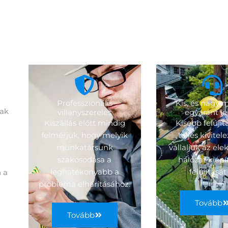
Professzionális
Kis, és nagy
nak
villanyszerelés
egyaránt l
Kiszállás előtt mindig
Kisebb felújít
felmérjük, hogy melyik
teljes kivitel
munkatársunk
vállaljuk az el
szakosodása a
hálózat kiépí
leghatékonyabb a
felújítását 
n a
probléma elhárításához.
Tovább
Tovább