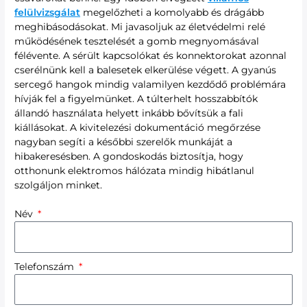
felülvizsgálat
megelőzheti a komolyabb és drágább
meghibásodásokat. Mi javasoljuk az életvédelmi relé
működésének tesztelését a gomb megnyomásával
félévente. A sérült kapcsolókat és konnektorokat azonnal
cserélnünk kell a balesetek elkerülése végett. A gyanús
sercegő hangok mindig valamilyen kezdődő problémára
hívják fel a figyelmünket. A túlterhelt hosszabbítók
állandó használata helyett inkább bővítsük a fali
kiállásokat. A kivitelezési dokumentáció megőrzése
nagyban segíti a későbbi szerelők munkáját a
hibakeresésben. A gondoskodás biztosítja, hogy
otthonunk elektromos hálózata mindig hibátlanul
szolgáljon minket.
Név
Telefonszám