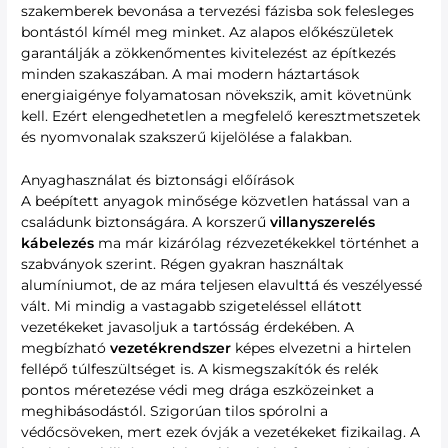
szakemberek bevonása a tervezési fázisba sok felesleges
bontástól kímél meg minket. Az alapos előkészületek
garantálják a zökkenőmentes kivitelezést az építkezés
minden szakaszában. A mai modern háztartások
energiaigénye folyamatosan növekszik, amit követnünk
kell. Ezért elengedhetetlen a megfelelő keresztmetszetek
és nyomvonalak szakszerű kijelölése a falakban.
Anyaghasználat és biztonsági előírások
A beépített anyagok minősége közvetlen hatással van a
családunk biztonságára. A korszerű
villanyszerelés
kábelezés
ma már kizárólag rézvezetékekkel történhet a
szabványok szerint. Régen gyakran használtak
alumíniumot, de az mára teljesen elavulttá és veszélyessé
vált. Mi mindig a vastagabb szigeteléssel ellátott
vezetékeket javasoljuk a tartósság érdekében. A
megbízható
vezetékrendszer
képes elvezetni a hirtelen
fellépő túlfeszültséget is. A kismegszakítók és relék
pontos méretezése védi meg drága eszközeinket a
meghibásodástól. Szigorúan tilos spórolni a
védőcsöveken, mert ezek óvják a vezetékeket fizikailag. A