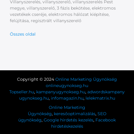
Villanyszerelés, villanyszerelő, villanyszerelés Pest
megye, villanyszerelő, 3 fázis bekötése, elektromos
vezetékek cseréje, elektromos hálózat kiépítése,
felújítása, regisztrált villanyszerelő
Összes oldal
Copyright © 2024
Online Marketing Ügynökség
onlineugynokseg.hu
Topseller.hu
,
kampanyugynokseg.hu
,
adwordskampany
ugynokseg.hu
,
infomagazin.hu
,
lelekmatrix.hu
Online Marketing
Ügynökség
,
keresőoptimalizálás
,
SEO
ügynökség
,
Google hirdetés kezelés
,
Facebook
hirdetéskezelés