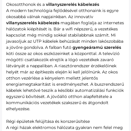
Okosotthonok és a
villanyszerelés kábelezés
A modern technológia fejlődésével otthonaink is egyre
okosabbá válnak napjainkban. Az innovatív
villanyszerelés kábelezés
magában foglalja az internetes
hálózatok kiépítését is. Bár a wifi népszerű, a vezetékes
kapcsolat még mindig sokkal stabilabbnak számít. Mi
javasoljuk az UTP kábelek behúzását minden lakószobába
a jövőre gondolva. A falban futó
gyengeáramú szerelés
köti össze az okos eszközeinket a központtal. A televízió
mögötti csatlakozók elrejtik a lógó vezetékek zavaró
látványát a nappaliban. A riasztórendszer érzékelőinek
helyét már az építkezés elején ki kell jelölnünk. Az okos
otthon vezérlése a kényelem mellett jelentős
energiamegtakarítást is eredményezhet. A buszrendszerű
kábelek lehetővé teszik a későbbi automatizálási funkciók
egyszerű bővítését. A jövőálló otthon alapfeltétele a
kommunikációs vezetékek szakszerű és átgondolt
elhelyezése.
Régi épületek felújítása és korszerűsítése
A régi házak elektromos hálózata gyakran nem felel meg