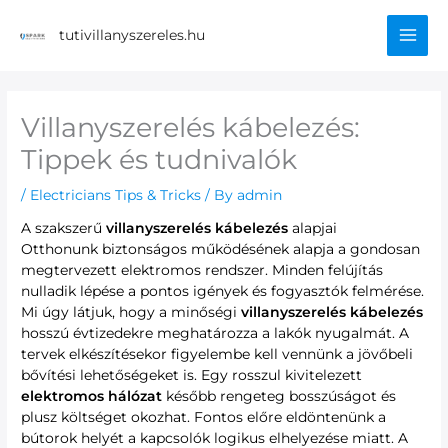
Skip
Mai
to
tutivillanyszereles.hu
content
Men
Villanyszerelés kábelezés:
Tippek és tudnivalók
/
Electricians Tips & Tricks
/ By
admin
A szakszerű
villanyszerelés kábelezés
alapjai
Otthonunk biztonságos működésének alapja a gondosan
megtervezett elektromos rendszer. Minden felújítás
nulladik lépése a pontos igények és fogyasztók felmérése.
Mi úgy látjuk, hogy a minőségi
villanyszerelés kábelezés
hosszú évtizedekre meghatározza a lakók nyugalmát. A
tervek elkészítésekor figyelembe kell vennünk a jövőbeli
bővítési lehetőségeket is. Egy rosszul kivitelezett
elektromos hálózat
később rengeteg bosszúságot és
plusz költséget okozhat. Fontos előre eldöntenünk a
bútorok helyét a kapcsolók logikus elhelyezése miatt. A