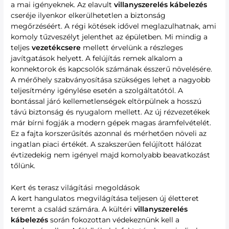
a mai igényeknek. Az elavult
villanyszerelés kábelezés
cseréje ilyenkor elkerülhetetlen a biztonság
megőrzéséért. A régi kötések idővel meglazulhatnak, ami
komoly tűzveszélyt jelenthet az épületben. Mi mindig a
teljes
vezetékcsere
mellett érvelünk a részleges
javítgatások helyett. A felújítás remek alkalom a
konnektorok és kapcsolók számának ésszerű növelésére.
A mérőhely szabványosítása szükséges lehet a nagyobb
teljesítmény igénylése esetén a szolgáltatótól. A
bontással járó kellemetlenségek eltörpülnek a hosszú
távú biztonság és nyugalom mellett. Az új rézvezetékek
már bírni fogják a modern gépek magas áramfelvételét.
Ez a fajta korszerűsítés azonnal és mérhetően növeli az
ingatlan piaci értékét. A szakszerűen felújított hálózat
évtizedekig nem igényel majd komolyabb beavatkozást
tőlünk.
Kert és terasz világítási megoldások
A kert hangulatos megvilágítása teljesen új életteret
teremt a család számára. A kültéri
villanyszerelés
kábelezés
során fokozottan védekeznünk kell a