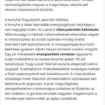
technológiának megvan a maga helye, nekünk kell
okosan választanunk közülük.
A konyhai fogyasztók speciális ellátása
A konyha a lakás leginkább energiaigényes helyisége a
sok nagygép miatt. Itt a precíz
villanyszerelés kábelezés
létfontosságú a hálózat túlterhelésének elkerülése végett.
A villanytűzhely és a sütő számára mindig önálló
áramkört kell biztosítanunk. A mosogatógép és a hűtő
bekötése gyakran rejtett helyen történik a bútor mögött.
Egy jól méretezett
energiaellátó rendszer
egyszerre
tudja működtetni az összes konyhai gépet. Mi azt
tanácsoljuk, hogy a pult fölé tervezzünk elegendő számú
dugaljat. A páraelszívó működtetéséhez szükséges kiállást
a felső szekrényeknél kell kialakítanunk. A vizes blokkok
közelsége miatt fokozott érintésvédelmi előírásokat kell
betartanunk szigorúan. A pult megvilágítása
elengedhetetlen a biztonságos sütéshez és főzéshez az
esti órákban. A gondos tervezés nagyban megkönnyíti a
mindennapi házimunkát az egész családnak.