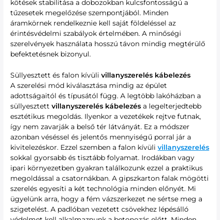
kötések stabilitása a dobozokban kulcsfontosságú a
tűzesetek megelőzése szempontjából. Minden
áramkörnek rendelkeznie kell saját földeléssel az
érintésvédelmi szabályok értelmében. A minőségi
szerelvények használata hosszú távon mindig megtérülő
befektetésnek bizonyul.
Süllyesztett és falon kívüli
villanyszerelés kábelezés
A szerelési mód kiválasztása mindig az épület
adottságaitól és típusától függ. A legtöbb lakóházban a
süllyesztett
villanyszerelés kábelezés
a legelterjedtebb
esztétikus megoldás. Ilyenkor a vezetékek rejtve futnak,
így nem zavarják a belső tér látványát. Ez a módszer
azonban véséssel és jelentős mennyiségű porral jár a
kivitelezéskor. Ezzel szemben a falon kívüli
villanyszerelés
sokkal gyorsabb és tisztább folyamat. Irodákban vagy
ipari környezetben gyakran találkozunk ezzel a praktikus
megoldással a csatornákban. A gipszkarton falak mögötti
szerelés egyesíti a két technológia minden előnyét. Mi
ügyelünk arra, hogy a fém vázszerkezet ne sértse meg a
szigetelést. A padlóban vezetett csövekhez lépésálló
védelmet kell alkalmaznunk a betonozás előtt. Minden