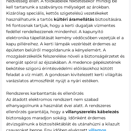
nedvesség ellen. A földkábelek fektetésekor mindig be
kell tartanunk a szabványos mélységet az árokban.
Kizárólag speciális, kettős szigetelésű vezetékeket
használhatunk a tartós
kültéri áramellátás
biztosítására.
Mi fontosnak tartjuk, hogy a kerti dugaljak vízmentes
fedéllel rendelkezzenek mindenhol. A kapunyitó
elektronika tápellátását kemény védőcsőben vezetjük el a
kapu pilléreihez. A kerti lámpák vezérlését érdemes az
épületen belülről megoldanunk a kényelemért. A
mozgásérzékelők felszerelése növeli a biztonságérzetet és
energiát spórol az éjszakában. A medence gépészetének
bekötése szigorú érintésvédelmi előírásokhoz kötött
feladat a víz miatt. A gondosan kivitelezett kerti világítás
varázslatos atmoszférát nyújt a nyári estéken.
Rendszeres karbantartás és ellenőrzés
Az átadott elektromos rendszert nem szabad
elhanyagolnunk a használat évei alatt. A rendszeres
ellenőrzés garantálja, hogy a
villanyszerelés kábelezés
biztonságos maradjon sokáig. Időnként érdemes
átvizsgálnunk a biztosítéktáblát és utánahúzni a kilazult
csavarokat benne. Egy időben elvégzett
villamos