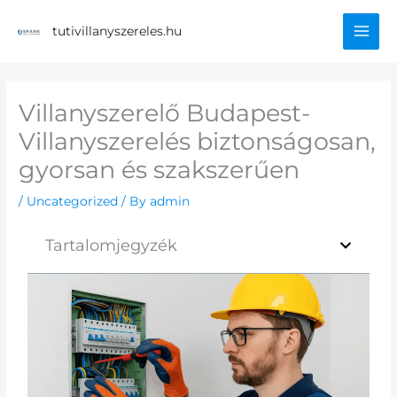
Skip
Mai
to
tutivillanyszereles.hu
content
Men
Villanyszerelő Budapest-
Villanyszerelés biztonságosan,
gyorsan és szakszerűen
/
Uncategorized
/ By
admin
Tartalomjegyzék