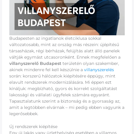
Budapesten az ingatlanok életciklusa sokkal
változatosabb, mint az ország más részein: újépítésű
társasházak, régi bérházak, felújítás alatt álló panelek
váltják egymást utcasoronként. Ennek megfelelően a
villanyszerelő Budapest
területén olyan szakember,
akinek mindenre fel kell készülnie a
villanyszerelés
során: korszerű hálózatok kiépítésére éppúgy, mint
elavult rendszerek modernizálására. Mi éppen ezt
kínáljuk: megbízható, gyors és korrekt szolgáltatást
lakossági és vállalati ügyfelek számára egyaránt.
Tapasztalatunk szerint a biztonság és a gyorsaság az,
amit a legtöbben elvárnak – mi pedig ebben vagyunk a
legerősebbek.
Új rendszerek kiépítése
Egy új lakás vagy üzlethelyiség esetében a villamos