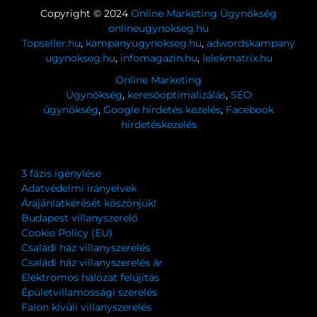
Copyright © 2024
Online Marketing Ügynökség
onlineugynokseg.hu
Topseller.hu
,
kampanyugynokseg.hu
,
adwordskampany
ugynokseg.hu
,
infomagazin.hu
,
lelekmatrix.hu
Online Marketing
Ügynökség
,
keresőoptimalizálás
,
SEO
ügynökség
,
Google hirdetés kezelés
,
Facebook
hirdetéskezelés
3 fázis igénylése
Adatvédelmi irányelvek
Árajánlatkérését köszönjük!
Budapest villanyszerelő
Cookie Policy (EU)
Családi ház villanyszerelés
Családi ház villanyszerelés ár
Elektromos hálózat felújítás
Épületvillamossági szerelés
Falon kívüli villanyszerelés