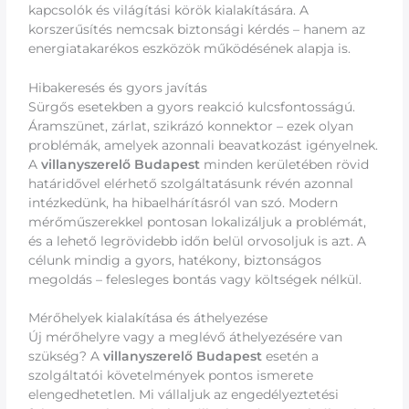
kapcsolók és világítási körök kialakítására. A
korszerűsítés nemcsak biztonsági kérdés – hanem az
energiatakarékos eszközök működésének alapja is.
Hibakeresés és gyors javítás
Sürgős esetekben a gyors reakció kulcsfontosságú.
Áramszünet, zárlat, szikrázó konnektor – ezek olyan
problémák, amelyek azonnali beavatkozást igényelnek.
A
villanyszerelő Budapest
minden kerületében rövid
határidővel elérhető szolgáltatásunk révén azonnal
intézkedünk, ha hibaelhárításról van szó. Modern
mérőműszerekkel pontosan lokalizáljuk a problémát,
és a lehető legrövidebb időn belül orvosoljuk is azt. A
célunk mindig a gyors, hatékony, biztonságos
megoldás – felesleges bontás vagy költségek nélkül.
Mérőhelyek kialakítása és áthelyezése
Új mérőhelyre vagy a meglévő áthelyezésére van
szükség? A
villanyszerelő Budapest
esetén a
szolgáltatói követelmények pontos ismerete
elengedhetetlen. Mi vállaljuk az engedélyeztetési