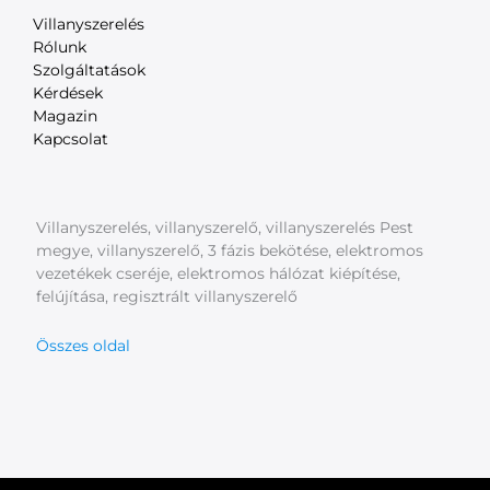
Villanyszerelés
Rólunk
Szolgáltatások
Kérdések
Magazin
Kapcsolat
Villanyszerelés, villanyszerelő, villanyszerelés Pest
megye, villanyszerelő, 3 fázis bekötése, elektromos
vezetékek cseréje, elektromos hálózat kiépítése,
felújítása, regisztrált villanyszerelő
Összes oldal