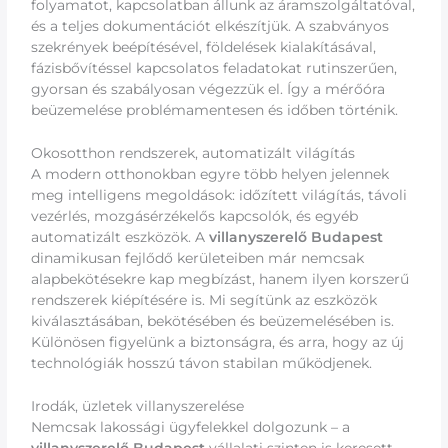
folyamatot, kapcsolatban állunk az áramszolgáltatóval,
és a teljes dokumentációt elkészítjük. A szabványos
szekrények beépítésével, földelések kialakításával,
fázisbővítéssel kapcsolatos feladatokat rutinszerűen,
gyorsan és szabályosan végezzük el. Így a mérőóra
beüzemelése problémamentesen és időben történik.
Okosotthon rendszerek, automatizált világítás
A modern otthonokban egyre több helyen jelennek
meg intelligens megoldások: időzített világítás, távoli
vezérlés, mozgásérzékelős kapcsolók, és egyéb
automatizált eszközök. A
villanyszerelő Budapest
dinamikusan fejlődő kerületeiben már nemcsak
alapbekötésekre kap megbízást, hanem ilyen korszerű
rendszerek kiépítésére is. Mi segítünk az eszközök
kiválasztásában, bekötésében és beüzemelésében is.
Különösen figyelünk a biztonságra, és arra, hogy az új
technológiák hosszú távon stabilan működjenek.
Irodák, üzletek villanyszerelése
Nemcsak lakossági ügyfelekkel dolgozunk – a