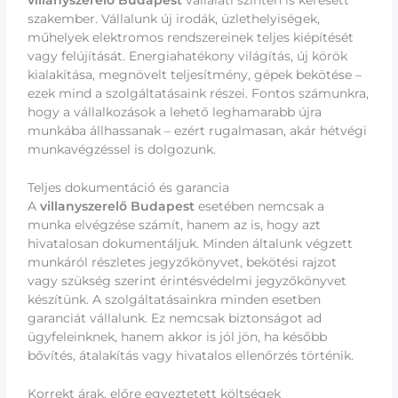
villanyszerelő Budapest
vállalati szinten is keresett
szakember. Vállalunk új irodák, üzlethelyiségek,
műhelyek elektromos rendszereinek teljes kiépítését
vagy felújítását. Energiahatékony világítás, új körök
kialakítása, megnövelt teljesítmény, gépek bekötése –
ezek mind a szolgáltatásaink részei. Fontos számunkra,
hogy a vállalkozások a lehető leghamarabb újra
munkába állhassanak – ezért rugalmasan, akár hétvégi
munkavégzéssel is dolgozunk.
Teljes dokumentáció és garancia
A
villanyszerelő Budapest
esetében nemcsak a
munka elvégzése számít, hanem az is, hogy azt
hivatalosan dokumentáljuk. Minden általunk végzett
munkáról részletes jegyzőkönyvet, bekötési rajzot
vagy szükség szerint érintésvédelmi jegyzőkönyvet
készítünk. A szolgáltatásainkra minden esetben
garanciát vállalunk. Ez nemcsak biztonságot ad
ügyfeleinknek, hanem akkor is jól jön, ha később
bővítés, átalakítás vagy hivatalos ellenőrzés történik.
Korrekt árak, előre egyeztetett költségek