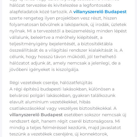
hálózat tervezése és kivitelezése a legfontosabb
alapfeladatok közé tartozik. A
villanyszerelő Budapest
szerte rengeteg ilyen projektben vesz részt, hiszen
folyamatosan bővülnek a lakóparkok, új irodák, üzletek
nyílnak. Mi a tervezéstől a beüzemelésig minden lépést
vállalunk, beleértve a mérőhely kiépítését, a
teljesítményigény bejelentését, a biztosítéktábla
összeállítását és a világítási rendszer kialakítását is. A
célunk, hogy hosszú távon működő, jól terhelhető
hálózatot adjunk át, amely nemcsak a jelenlegi, de a
jövőbeni igényeket is kiszolgálja.
Régi vezetékek cseréje, hálózatfelújítás
A régi építésű budapesti lakásokban, különösen a
belvárosi polgári lakásokban, gyakran találkozunk
elavult alumínium vezetékekkel, hibás
csatlakozásokkal vagy veszélyes biztosítékokkal. A
villanyszerelő Budapest
esetében sokszor nemcsak új
rendszert épít, hanem régit cserél biztonságosra. Mi
mindig a teljes felméréssel kezdünk, majd javaslatot
teszünk a vezetékek cseréjére, új konnektorok,