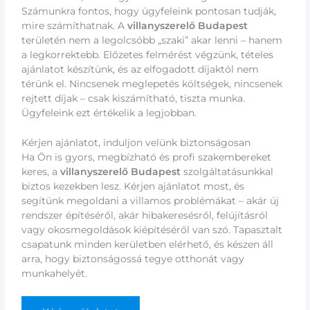
Számunkra fontos, hogy ügyfeleink pontosan tudják,
mire számíthatnak. A
villanyszerelő Budapest
területén nem a legolcsóbb „szaki” akar lenni – hanem
a legkorrektebb. Előzetes felmérést végzünk, tételes
ajánlatot készítünk, és az elfogadott díjaktól nem
térünk el. Nincsenek meglepetés költségek, nincsenek
rejtett díjak – csak kiszámítható, tiszta munka.
Ügyfeleink ezt értékelik a legjobban.
Kérjen ajánlatot, induljon velünk biztonságosan
Ha Ön is gyors, megbízható és profi szakembereket
keres, a
villanyszerelő Budapest
szolgáltatásunkkal
biztos kezekben lesz. Kérjen ajánlatot most, és
segítünk megoldani a villamos problémákat – akár új
rendszer építéséről, akár hibakeresésről, felújításról
vagy okosmegoldások kiépítéséről van szó. Tapasztalt
csapatunk minden kerületben elérhető, és készen áll
arra, hogy biztonságossá tegye otthonát vagy
munkahelyét.