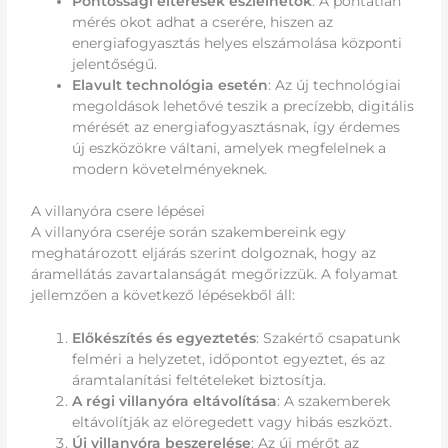
Pontossági eltérések észlelhetők
: A pontatlan
mérés okot adhat a cserére, hiszen az
energiafogyasztás helyes elszámolása központi
jelentőségű.
Elavult technológia esetén
: Az új technológiai
megoldások lehetővé teszik a precízebb, digitális
mérését az energiafogyasztásnak, így érdemes
új eszközökre váltani, amelyek megfelelnek a
modern követelményeknek.
A villanyóra csere lépései
A villanyóra cseréje során szakembereink egy
meghatározott eljárás szerint dolgoznak, hogy az
áramellátás zavartalanságát megőrizzük. A folyamat
jellemzően a következő lépésekből áll:
Előkészítés és egyeztetés
: Szakértő csapatunk
felméri a helyzetet, időpontot egyeztet, és az
áramtalanítási feltételeket biztosítja.
A régi villanyóra eltávolítása
: A szakemberek
eltávolítják az elöregedett vagy hibás eszközt.
Új villanyóra beszerelése
: Az új mérőt az