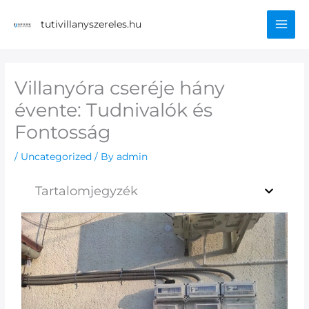
Skip
Mai
to
tutivillanyszereles.hu
content
Men
Villanyóra cseréje hány
évente: Tudnivalók és
Fontosság
/
Uncategorized
/ By
admin
Tartalomjegyzék