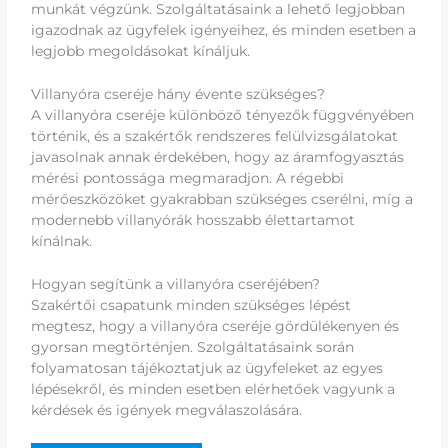
munkát végzünk. Szolgáltatásaink a lehető legjobban
igazodnak az ügyfelek igényeihez, és minden esetben a
legjobb megoldásokat kínáljuk.
Villanyóra cseréje hány évente szükséges?
A villanyóra cseréje különböző tényezők függvényében
történik, és a szakértők rendszeres felülvizsgálatokat
javasolnak annak érdekében, hogy az áramfogyasztás
mérési pontossága megmaradjon. A régebbi
mérőeszközöket gyakrabban szükséges cserélni, míg a
modernebb villanyórák hosszabb élettartamot
kínálnak.
Hogyan segítünk a villanyóra cseréjében?
Szakértői csapatunk minden szükséges lépést
megtesz, hogy a villanyóra cseréje gördülékenyen és
gyorsan megtörténjen. Szolgáltatásaink során
folyamatosan tájékoztatjuk az ügyfeleket az egyes
lépésekről, és minden esetben elérhetőek vagyunk a
kérdések és igények megválaszolására.