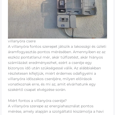
villanyóra csere
A villanyóra fontos szerepet játszik a lakossági és üzleti
áramfogyasztás pontos mérésében. Amennyiben ez az
eszköz pontatlanul mér, akár túlfizetést, akár hiányos
számlázást eredményezhet, ezért a cseréje egy
bizonyos idő után szükségessé válik. Az alábbiakban
részletesen kifejtjük, miért érdemes odafigyelni a
villanyóra időszakos cseréjére, milyen előírások
vonatkoznak erre, és mi az, amit elvárhatunk egy
szakértő csapat elvégzése során.
Miért fontos a villanyóra cseréje?
A villanyóra szerepe az energiahasználat pontos
mérése, amely alapján a szolgáltató kiszámolja a havi