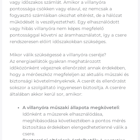
vagy időszakos számlát. Amikor a villanyóra
pontossága csökken vagy elavul, ez nemcsak a
fogyasztó számláiban okozhat eltérést, de a hálózat
működését is veszélyeztetheti. Egy elhasználódott
vagy hibás villanyóra nem képes megfelelő
pontossággal követni az áramhasználatot, így a csere
rendszeresen előírt időszakokban szükséges.
Mikor válik szükségessé a villanyóra cseréje?
Az energiaellátók gyakran meghatározott
időközönként végeznek ellenőrzést annak érdekében,
hogy a mérőeszköz megfeleljen az aktuális műszaki és
biztonsági követelményeknek. A cserét és ellenőrzést
sokszor a szolgáltató ingyenesen biztosítja. A cserére
általában akkor kerül sor, amikor:
A villanyóra műszaki állapota megköveteli
:
Időnként a műszerek elhasználódása,
meghibásodása következtében a pontos mérés
biztosítása érdekében elengedhetetlenné válik a
csere.