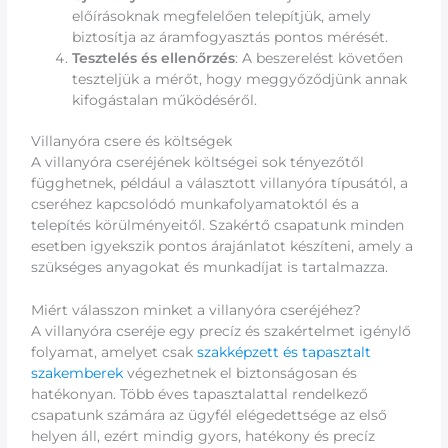
előírásoknak megfelelően telepítjük, amely
biztosítja az áramfogyasztás pontos mérését.
Tesztelés és ellenőrzés
: A beszerelést követően
teszteljük a mérőt, hogy meggyőződjünk annak
kifogástalan működéséről.
Villanyóra csere és költségek
A villanyóra cseréjének költségei sok tényezőtől
függhetnek, például a választott villanyóra típusától, a
cseréhez kapcsolódó munkafolyamatoktól és a
telepítés körülményeitől. Szakértő csapatunk minden
esetben igyekszik pontos árajánlatot készíteni, amely a
szükséges anyagokat és munkadíjat is tartalmazza.
Miért válasszon minket a villanyóra cseréjéhez?
A villanyóra cseréje egy precíz és szakértelmet igénylő
folyamat, amelyet csak
szakképzett és tapasztalt
szakemberek
végezhetnek el biztonságosan és
hatékonyan. Több éves tapasztalattal rendelkező
csapatunk számára az ügyfél elégedettsége az első
helyen áll, ezért mindig gyors, hatékony és precíz