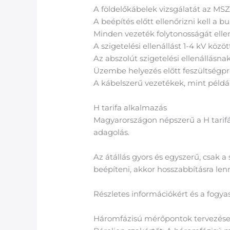
A földelőkábelek vizsgálatát az MSZ 
A beépítés előtt ellenőrizni kell a bu
Minden vezeték folytonosságát ellenő
A szigetelési ellenállást 1-4 kV közöt
Az abszolút szigetelési ellenállásn
Üzembe helyezés előtt feszültségpró
A kábelszerű vezetékek, mint példáu
H tarifa alkalmazás
Magyarországon népszerű a H tarifák
adagolás.
Az átállás gyors és egyszerű, csak a
beépíteni, akkor hosszabbításra len
Részletes információkért és a fogya
Háromfázisú mérőpontok tervezés