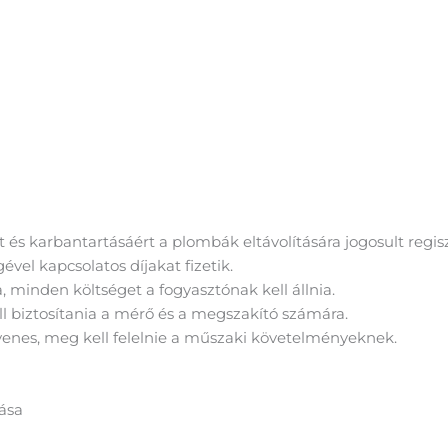
 és karbantartásáért a plombák eltávolítására jogosult regiszt
vel kapcsolatos díjakat fizetik.
, minden költséget a fogyasztónak kell állnia.
l biztosítania a mérő és a megszakító számára.
enes, meg kell felelnie a műszaki követelményeknek.
tása