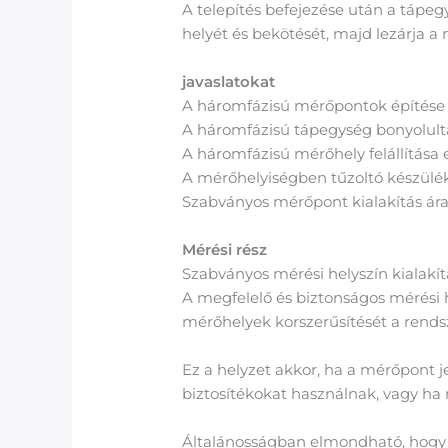
A telepítés befejezése után a tápeg
helyét és bekötését, majd lezárja a 
javaslatokat
A háromfázisú mérőpontok építése 
A háromfázisú tápegység bonyolultabb
A háromfázisú mérőhely felállítása 
A mérőhelyiségben tűzoltó készülék 
Szabványos mérőpont kialakítás ár
Mérési rész
Szabványos mérési helyszín kialakít
A megfelelő és biztonságos mérési 
mérőhelyek korszerűsítését a rendsz
Ez a helyzet akkor, ha a mérőpont j
biztosítékokat használnak, vagy ha n
Általánosságban elmondható, hogy 