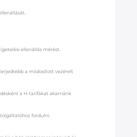
llenállását.
etelési ellenállás mérést.
terjedtebb a módosított vezérelt
kedésként a H-tarifákat akarnánk
zolgáltatóhoz fordulni.