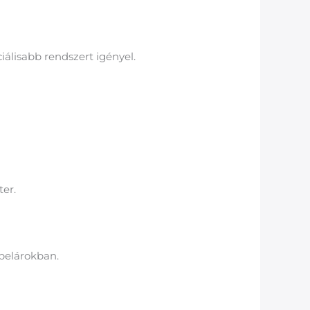
álisabb rendszert igényel.
ter.
ábelárokban.