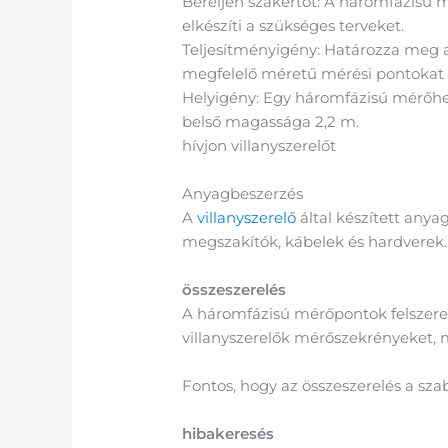
Béreljen szakértőt: A háromfázisú m
elkészíti a szükséges terveket.
Teljesítményigény: Határozza meg a
megfelelő méretű mérési pontokat 
Helyigény: Egy háromfázisú mérőhely
belső magassága 2,2 m.
hívjon villanyszerelőt
Anyagbeszerzés
A
villanyszerelő
által készített anya
megszakítók, kábelek és hardverek.
összeszerelés
A háromfázisú mérőpontok felszerel
villanyszerelők mérőszekrényeket, mé
Fontos, hogy az összeszerelés a sz
hibakeresés