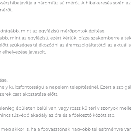
ység hibajavítja a háromfázisú mérőt. A hibakeresés során az
mérőt.
drágább, mint az egyfázisú mérőpontok építése.
, mint az egyfázisú, ezért kérjük, bízza szakemberre a telep
előtt szükséges tájékozódni az áramszolgáltatótól az aktuális
elhelyezése javasolt.
a
ása.
hely kulcsfontosságú a napelem telepítésénél. Ezért a szolg
erek csatlakoztatása előtt.
elenleg épületen belül van, vagy rossz kültéri viszonyok mel
incs tűzvédő akadály az óra és a főelosztó között stb.
még akkor is, ha a fogyasztónak nagyobb teljesítményre van