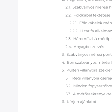
Szabványos mérési he
Földkábel fektetése
Földkábelek mér
H tarifa alkalma
Háromfázisú mérőpo
Anyagbeszerzés
Szabványos mérési pont 
Eon szabványos mérési h
Kültéri villanyóra szekr
Régi villanyóra cseré
Minden fogyasztóhoz 
A mérőszekrényekre v
Kérjen ajánlatot!