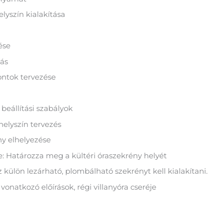
lyszín kialakítása
ése
zás
ntok tervezése
beállítási szabályok
elyszín tervezés
ény elhelyezése
je: Határozza meg a kültéri óraszekrény helyét
külön lezárható, plombálható szekrényt kell kialakítani.
onatkozó előírások, régi villanyóra cseréje