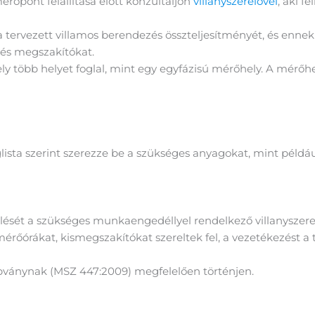
érőpont felállítása előtt konzultáljon
villanyszerelővel
, aki f
 tervezett villamos berendezés összteljesítményét, és ennek
és megszakítókat.
 több helyet foglal, mint egy egyfázisú mérőhely. A mérőhel
glista szerint szerezze be a szükséges anyagokat, mint péld
ését a szükséges munkaengedéllyel rendelkező villanyszerelő
rőórákat, kismegszakítókat szereltek fel, a vezetékezést a t
abványnak (MSZ 447:2009) megfelelően történjen.