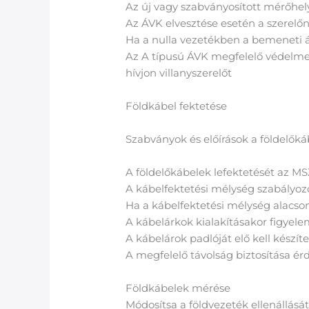
Az új vagy szabványosított mérőhely
Az ÁVK elvesztése esetén a szerelőne
Ha a nulla vezetékben a bemeneti á
Az A típusú ÁVK megfelelő védelmet 
hívjon villanyszerelőt
Földkábel fektetése
Szabványok és előírások a földelőká
A földelőkábelek lefektetését az M
A kábelfektetési mélység szabályozo
Ha a kábelfektetési mélység alacso
A kábelárkok kialakításakor figyele
A kábelárok padlóját elő kell készíten
A megfelelő távolság biztosítása é
Földkábelek mérése
Módosítsa a földvezeték ellenállásá