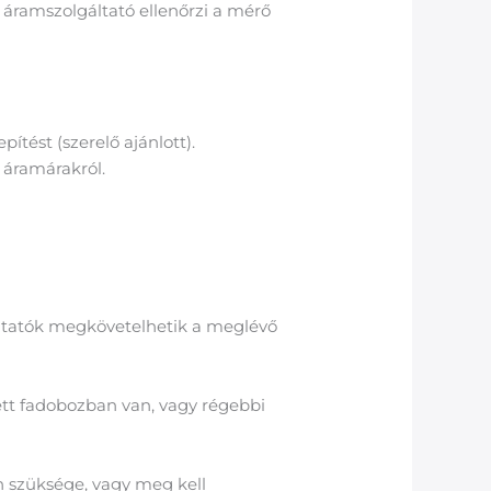
 áramszolgáltató ellenőrzi a mérő
ítést (szerelő ajánlott).
 áramárakról.
áltatók megkövetelhetik a meglévő
lett fadobozban van, vagy régebbi
 szüksége, vagy meg kell