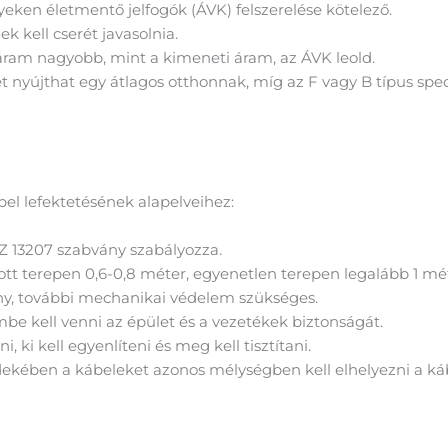
eken életmentő jelfogók (ÁVK) felszerelése kötelező.
k kell cserét javasolnia.
ram nagyobb, mint a kimeneti áram, az ÁVK leold.
nyújthat egy átlagos otthonnak, míg az F vagy B típus speci
bel lefektetésének alapelveihez:
SZ 13207 szabvány szabályozza.
tt terepen 0,6-0,8 méter, egyenetlen terepen legalább 1 mé
ny, további mechanikai védelem szükséges.
mbe kell venni az épület és a vezetékek biztonságát.
i, ki kell egyenlíteni és meg kell tisztítani.
rdekében a kábeleket azonos mélységben kell elhelyezni a k
t