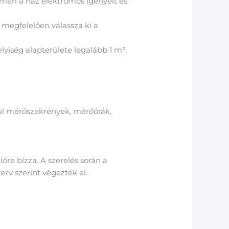
elméri a ház elektromos igényeit és
 megfelelően válassza ki a
yiség alapterülete legalább 1 m²,
ául mérőszekrények, mérőórák,
re bízza. A szerelés során a
erv szerint végezték el.