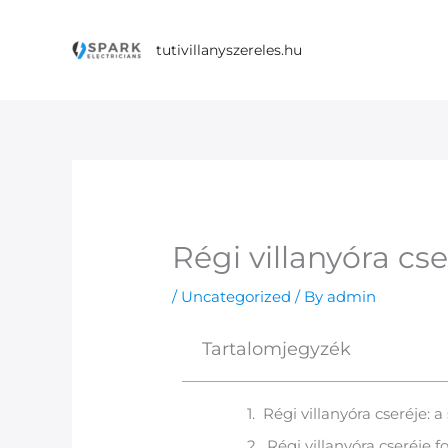
Skip
to
tutivillanyszereles.hu
content
Régi villanyóra cse
/
Uncategorized
/ By
admin
Tartalomjegyzék
Régi villanyóra cseréje:
Régi villanyóra cseréje 