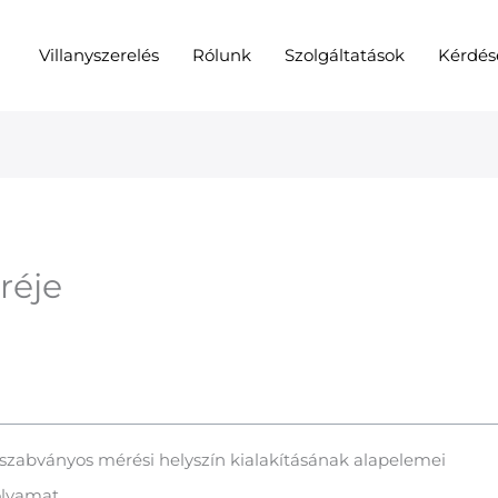
Villanyszerelés
Rólunk
Szolgáltatások
Kérdés
réje
 a szabványos mérési helyszín kialakításának alapelemei
folyamat