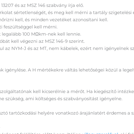
13207 és az MSZ 146 szabvány írja elő.
rkolat sértetlenségét, és meg kell mérni a tartály szigetelési e
rizni kell, és minden vezetéket azonosítani kell.
ti feszültséggel kell mérni.
ak legalább 100 MΩkm-nek kell lennie.
bát kell végezni az MSZ 146-9 szerint.
l az NYM-J és az MT, nem kábelek, ezért nem igényelnek szig
 igénylése. A H mértékekre váltás lehetőségei közül a legel
 szolgáltatónak kell kicserélnie a mérőt. Ha kiegészítő intéz
ne szükség, ami költséges és szabványosítást igényelne.
sztó tartózkodási helyére vonatkozó árajánlatért érdemes a s
e