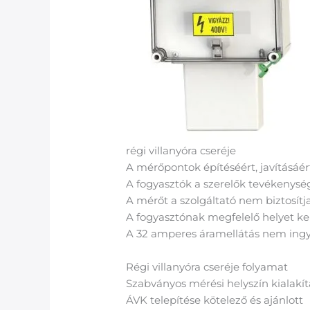
régi villanyóra cseréje
A mérőpontok építéséért, javításáért
A fogyasztók a szerelők tevékenységé
A mérőt a szolgáltató nem biztosítja
A fogyasztónak megfelelő helyet kel
A 32 amperes áramellátás nem ingy
Régi villanyóra cseréje folyamat
Szabványos mérési helyszín kialakí
ÁVK telepítése kötelező és ajánlott