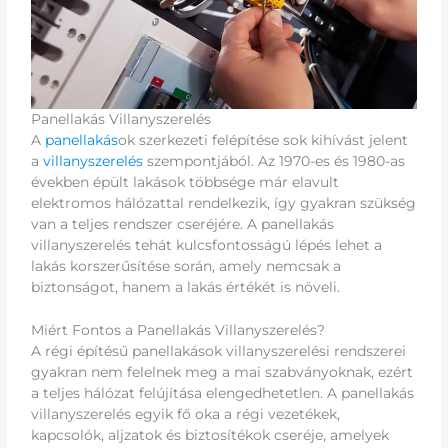
Panellakás Villanyszerelés
A
panellakás
ok szerkezeti felépítése sok kihívást jelent
a
villanyszerelés
szempontjából. Az 1970-es és 1980-as
években épült lakások többsége már elavult
elektromos hálózattal rendelkezik, így gyakran szükség
van a teljes rendszer cseréjére. A panellakás
villanyszerelés tehát kulcsfontosságú lépés lehet a
lakás korszerűsítése során, amely nemcsak a
biztonságot, hanem a lakás értékét is növeli.
Miért Fontos a Panellakás Villanyszerelés?
A régi építésű panellakások villanyszerelési rendszerei
gyakran nem felelnek meg a mai szabványoknak, ezért
a teljes hálózat felújítása elengedhetetlen. A panellakás
villanyszerelés egyik fő oka a régi vezetékek,
kapcsolók, aljzatok és biztosítékok cseréje, amelyek