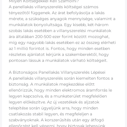
Milyen Költségekkel Kell Számolni?
A panellakás villanyszerelés költségei számos
tényezőtől függenek. Az árat befolyásolja a lakás
mérete, a szükséges anyagok mennyisége, valamint a
munkálatok bonyolultsága. Egy kisebb, két-három
szobás lakás esetében a villanyszerelési munkálatok
ára általában 200-500 ezer forint között mozoghat,
míg egy nagyobb lakás esetében ez az összeg elérheti
az 1 millió forintot is. Fontos, hogy minden esetben
részletes ajánlatot kérjünk a szakemberektől, hogy
pontosan lássuk a munkálatok várható költségeit.
A Biztonságos Panellakás Villanyszerelés Lépései
A panellakás villanyszerelés során kiemelten fontos a
biztonság. A munkálatok megkezdése előtt
ellenőrizzük, hogy minden elektromos áramforrás le
legyen kapcsolva, és a munkaterület megfelelően
legyen előkészítve. Az új vezetékek és aljzatok
telepítése során ügyeljünk arra, hogy minden
csatlakozás stabil legyen, és megfeleljen a
szabványoknak. A korszerűsítés után egy átfogó
ellenőrzést kell végezni, hogy biztosak lehessünk