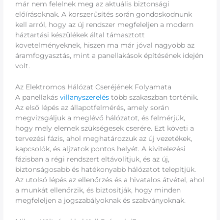
már nem felelnek meg az aktuális biztonsági
előírásoknak. A korszerűsítés során gondoskodnunk
kell arról, hogy az új rendszer megfeleljen a modern
háztartási készülékek által támasztott
követelményeknek, hiszen ma már jóval nagyobb az
áramfogyasztás, mint a panellakások építésének idején
volt.
Az Elektromos Hálózat Cseréjének Folyamata
A panellakás
villanyszerelés
több szakaszban történik.
Az első lépés az állapotfelmérés, amely során
megvizsgáljuk a meglévő hálózatot, és felmérjük,
hogy mely elemek szükségesek cserére. Ezt követi a
tervezési fázis, ahol meghatározzuk az új vezetékek,
kapcsolók, és aljzatok pontos helyét. A kivitelezési
fázisban a régi rendszert eltávolítjuk, és az új,
biztonságosabb és hatékonyabb hálózatot telepítjük.
Az utolsó lépés az ellenőrzés és a hivatalos átvétel, ahol
a munkát ellenőrzik, és biztosítják, hogy minden
megfeleljen a jogszabályoknak és szabványoknak.