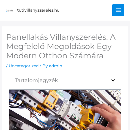
Skip
Mai
to
tutivillanyszereles.hu
content
Men
Panellakás Villanyszerelés: A
Megfelelő Megoldások Egy
Modern Otthon Számára
/
Uncategorized
/ By
admin
Tartalomjegyzék