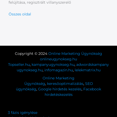
felújítása, regisztrált villanyszerelő
Összes oldal
Copyright © 2024
Online Marketing Ügynökség
onlineugynokseg.hu
Topseller.hu
,
kampanyugynokseg.hu
,
adwordskampany
ugynokseg.hu
,
infomagazin.hu
,
lelekmatrix.hu
Online Marketing
Ügynökség
,
keresőoptimalizálás
,
SEO
ügynökség
,
Google hirdetés kezelés
,
Facebook
hirdetéskezelés
3 fázis igénylése