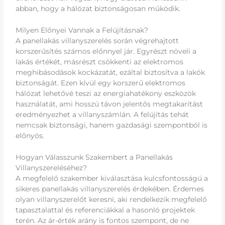
abban, hogy a hálózat biztonságosan működik.
Milyen Előnyei Vannak a Felújításnak?
A panellakás villanyszerelés során végrehajtott
korszerűsítés számos előnnyel jár. Egyrészt növeli a
lakás értékét, másrészt csökkenti az elektromos
meghibásodások kockázatát, ezáltal biztosítva a lakók
biztonságát. Ezen kívül egy korszerű elektromos
hálózat lehetővé teszi az energiahatékony eszközök
használatát, ami hosszú távon jelentős megtakarítást
eredményezhet a villanyszámlán. A felújítás tehát
nemcsak biztonsági, hanem gazdasági szempontból is
előnyös.
Hogyan Válasszunk Szakembert a Panellakás
Villanyszereléséhez?
A megfelelő szakember kiválasztása kulcsfontosságú a
sikeres panellakás villanyszerelés érdekében. Érdemes
olyan villanyszerelőt keresni, aki rendelkezik megfelelő
tapasztalattal és referenciákkal a hasonló projektek
terén. Az ár-érték arány is fontos szempont, de ne