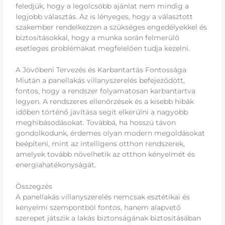
feledjük, hogy a legolcsóbb ajánlat nem mindig a
legjobb választás. Az is lényeges, hogy a választott
szakember rendelkezzen a szükséges engedélyekkel és
biztosításokkal, hogy a munka során felmerülő
esetleges problémákat megfelelően tudja kezelni.
A Jövőbeni Tervezés és Karbantartás Fontossága
Miután a panellakás villanyszerelés befejeződött,
fontos, hogy a rendszer folyamatosan karbantartva
legyen. A rendszeres ellenőrzések és a kisebb hibák
időben történő javítása segít elkerülni a nagyobb
meghibásodásokat. Továbbá, ha hosszú távon
gondolkodunk, érdemes olyan modern megoldásokat
beépíteni, mint az intelligens otthon rendszerek,
amelyek tovább növelhetik az otthon kényelmét és
energiahatékonyságát.
Összegzés
A panellakás villanyszerelés nemcsak esztétikai és
kényelmi szempontból fontos, hanem alapvető
szerepet játszik a lakás biztonságának biztosításában